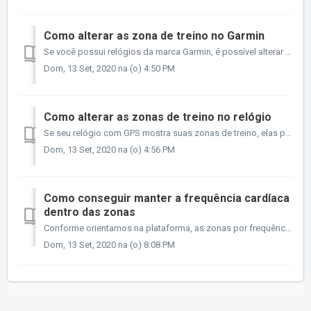
Como alterar as zona de treino no Garmin
Se você possui relógios da marca Garmin, é possível alterar as zonas de treino nele para ficarem de acordo com o mesmo protocolo que utilizamos no Clube Cor...
Dom, 13 Set, 2020 na (o) 4:50 PM
Como alterar as zonas de treino no relógio
Se seu relógio com GPS mostra suas zonas de treino, elas precisam estar adequadas ao padrão de zonas que recomendamos pelo teste de corrida explicado em ...
Dom, 13 Set, 2020 na (o) 4:56 PM
Como conseguir manter a frequência cardíaca
dentro das zonas
Conforme orientamos na plataforma, as zonas por frequência cardíaca são sempre referências secundárias em seus treinos. A percepção subjetiva de esforço é q...
Dom, 13 Set, 2020 na (o) 8:08 PM