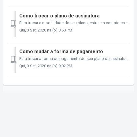
Como trocar o plano de assinatura
Para trocar a modalidade do seu plano, entre em contato conosco pelo e-mail que está nas opções de atendimento do Menu Ajuda/Atendimento do site ou aplicati...
Qui, 3 Set, 2020 na (o) 8:50 PM
Como mudar a forma de pagamento
Para trocar a forma de pagamento do seu plano de assinatura, entre em contato conosco pelo e-mail que está nas opções de atendimento do Menu Ajuda/Atendimen...
Qui, 3 Set, 2020 na (o) 9:02 PM